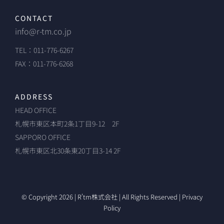
CONTACT
info@r-tm.co.jp
TEL：011-776-6267
FAX：011-776-6268
ADDRESS
HEAD OFFICE
札幌市東区
本町2条1丁目
9-12
2
F
SAPPORO OFFICE
札幌市東区北30条東20丁目3-14 2F
© Copyright 2026 | R'tm株式会社 | All Rights Reserved |
Privacy
Policy