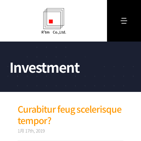
Skip
to
content
Togg
Navi
Home
Investment
企業紹介
事業内容
お問い合わせ
Curabitur feug scelerisque
tempor?
1月 17th, 2019