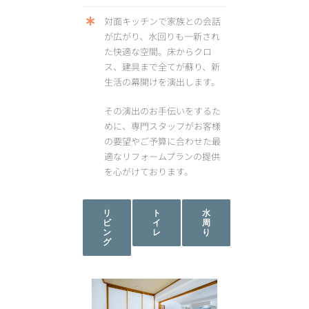
対面キッチンで家族との会話
が広がり、水回りも一新され
た快適な空間。床からクロ
ス、建具まで全てが蘇り、新
生活の幕開けを演出します。
その演出のお手伝いをするた
めに、専門スタッフがお客様
の要望やご予算に合わせた最
適なリフォームプランの提供
を心がけております。
リ
ト
水
ビ
イ
周
ン
レ
り
グ